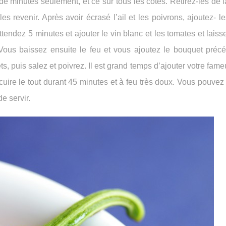
 minutes seulement, et ce sur tous les côtés. Retirez-les de l
les revenir. Après avoir écrasé l’ail et les poivrons, ajoutez- l
ttendez 5 minutes et ajouter le vin blanc et les tomates et laiss
Vous baissez ensuite le feu et vous ajoutez le bouquet pré
, puis salez et poivrez. Il est grand temps d’ajouter votre fam
cuire le tout durant 45 minutes et à feu très doux. Vous pouvez 
e servir.