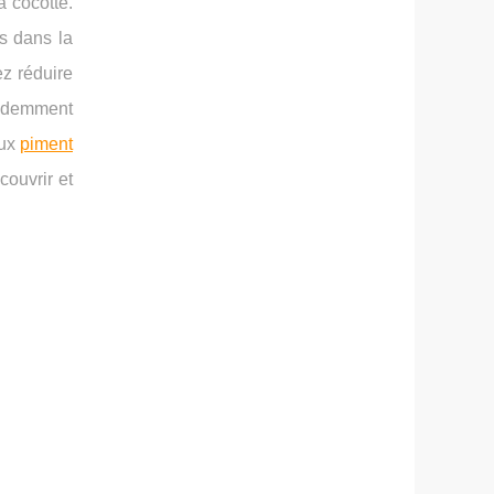
a cocotte.
es dans la
ez réduire
cédemment
eux
piment
couvrir et