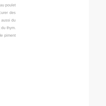
eau poulet
curer des
t aussi du
t du thym.
 de piment