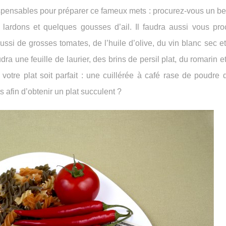
dispensables pour préparer ce fameux mets : procurez-vous un b
 lardons et quelques gousses d’ail. Il faudra aussi vous pro
ussi de grosses tomates, de l’huile d’olive, du vin blanc sec e
dra une feuille de laurier, des brins de persil plat, du romarin e
 votre plat soit parfait : une cuillérée à café rase de poudre
afin d’obtenir un plat succulent ?