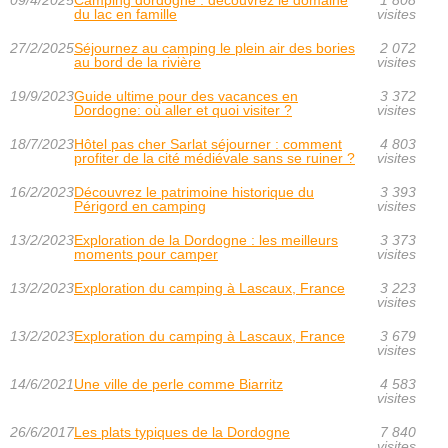
09/4/2025
Camping dordogne : découvrez le domaine
1 808
du lac en famille
visites
27/2/2025
Séjournez au camping le plein air des bories
2 072
au bord de la rivière
visites
19/9/2023
Guide ultime pour des vacances en
3 372
Dordogne: où aller et quoi visiter ?
visites
18/7/2023
Hôtel pas cher Sarlat séjourner : comment
4 803
profiter de la cité médiévale sans se ruiner ?
visites
16/2/2023
Découvrez le patrimoine historique du
3 393
Périgord en camping
visites
13/2/2023
Exploration de la Dordogne : les meilleurs
3 373
moments pour camper
visites
13/2/2023
Exploration du camping à Lascaux, France
3 223
visites
13/2/2023
Exploration du camping à Lascaux, France
3 679
visites
14/6/2021
Une ville de perle comme Biarritz
4 583
visites
26/6/2017
Les plats typiques de la Dordogne
7 840
visites