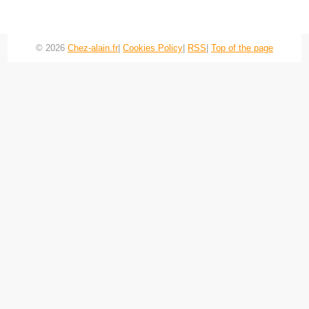
© 2026
Chez-alain.fr
|
Cookies Policy
|
RSS
|
Top of the page