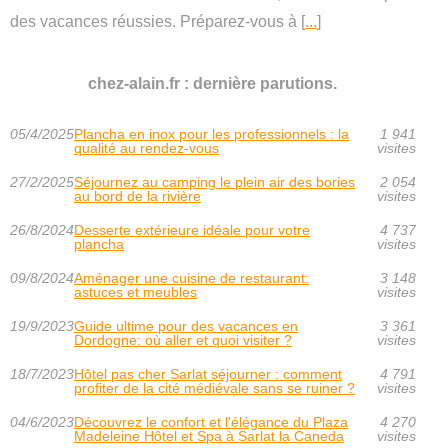
des vacances réussies. Préparez-vous à [
...
]
chez-alain.fr : dernière parutions.
05/4/2025
Plancha en inox pour les professionnels : la
1 941
qualité au rendez-vous
visites
27/2/2025
Séjournez au camping le plein air des bories
2 054
au bord de la rivière
visites
26/8/2024
Desserte extérieure idéale pour votre
4 737
plancha
visites
09/8/2024
Aménager une cuisine de restaurant:
3 148
astuces et meubles
visites
19/9/2023
Guide ultime pour des vacances en
3 361
Dordogne: où aller et quoi visiter ?
visites
18/7/2023
Hôtel pas cher Sarlat séjourner : comment
4 791
profiter de la cité médiévale sans se ruiner ?
visites
04/6/2023
Découvrez le confort et l'élégance du Plaza
4 270
Madeleine Hôtel et Spa à Sarlat la Caneda
visites