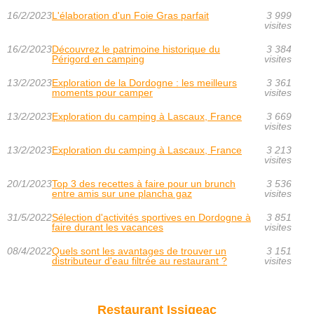
16/2/2023
L'élaboration d'un Foie Gras parfait
3 999
visites
16/2/2023
Découvrez le patrimoine historique du
3 384
Périgord en camping
visites
13/2/2023
Exploration de la Dordogne : les meilleurs
3 361
moments pour camper
visites
13/2/2023
Exploration du camping à Lascaux, France
3 669
visites
13/2/2023
Exploration du camping à Lascaux, France
3 213
visites
20/1/2023
Top 3 des recettes à faire pour un brunch
3 536
entre amis sur une plancha gaz
visites
31/5/2022
Sélection d'activités sportives en Dordogne à
3 851
faire durant les vacances
visites
08/4/2022
Quels sont les avantages de trouver un
3 151
distributeur d'eau filtrée au restaurant ?
visites
Restaurant Issigeac